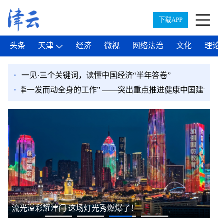
下载APP
头条
天津
经济
微视
网络法治
文化
理
·
一见·三个关键词，读懂中国经济“半年答卷”
面广、牵一发而动全身的工作” ——突出重点推进健康中国建设观
·
流光溢彩耀津门 这场灯光秀燃爆了！